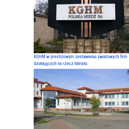
KGHM w prestiżowym zestawieniu światowych firm
działających na rzecz klimatu