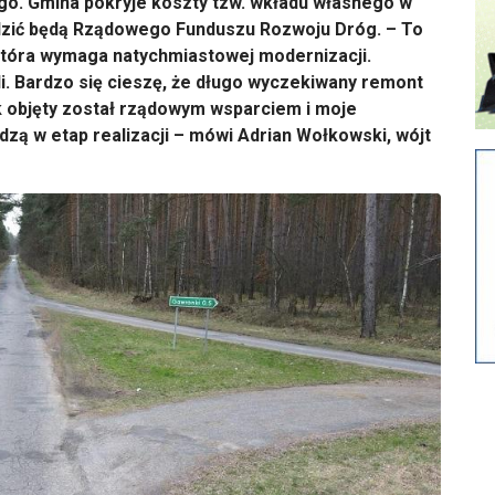
go. Gmina pokryje koszty tzw. wkładu własnego w
odzić będą Rządowego Funduszu Rozwoju Dróg. – To
która wymaga natychmiastowej modernizacji.
i. Bardzo się cieszę, że długo wyczekiwany remont
 objęty został rządowym wsparciem i moje
odzą w etap realizacji – mówi Adrian Wołkowski, wójt