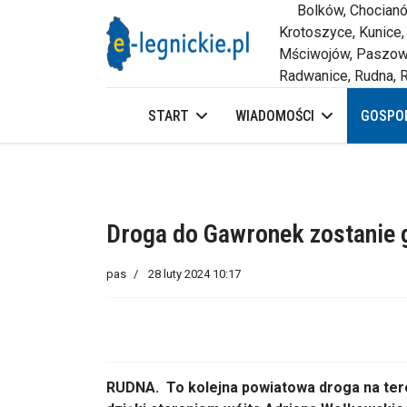
Bolków, Chocianów,
Krotoszyce, Kunice,
Mściwojów, Paszowi
Radwanice, Rudna, R
START
WIADOMOŚCI
GOSPOD
Droga do Gawronek zostanie
pas
28 luty 2024 10:17
RUDNA. To kolejna powiatowa droga na ter