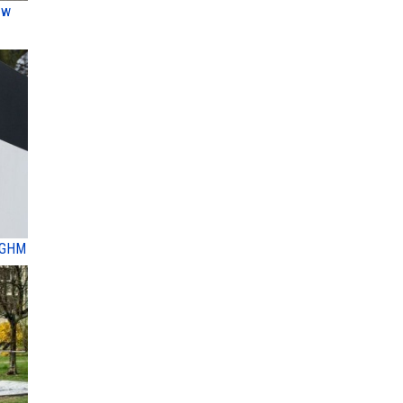
 w
 KGHM