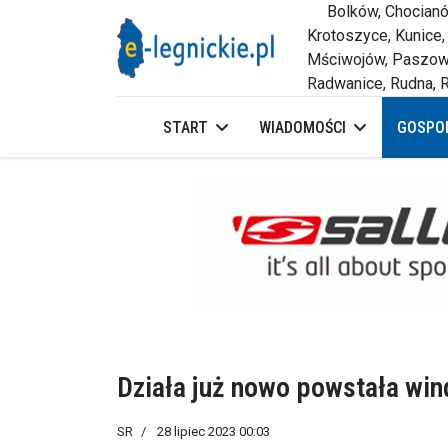
Bolków, Chocianów,
Krotoszyce, Kunice,
Mściwojów, Paszowi
Radwanice, Rudna, R
START
WIADOMOŚCI
GOSPOD
Działa już nowo powstała win
SR
28 lipiec 2023 00:03