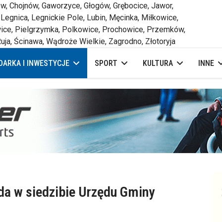
 Chojnów, Gaworzyce, Głogów, Grębocice, Jawor,
 Legnica, Legnickie Pole, Lubin, Męcinka, Miłkowice,
ce, Pielgrzymka, Polkowice, Prochowice, Przemków,
uja, Ścinawa, Wądroże Wielkie, Zagrodno, Złotoryja
ARKA I INWESTYCJE
SPORT
KULTURA
INNE
da w siedzibie Urzędu Gminy