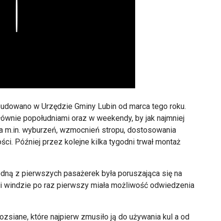
Play
budowano w Urzędzie Gminy Lubin od marca tego roku.
łównie popołudniami oraz w weekendy, by jak najmniej
a m.in. wyburzeń, wzmocnień stropu, dostosowania
ości. Później przez kolejne kilka tygodni trwał montaż
edną z pierwszych pasażerek była poruszająca się na
ki windzie po raz pierwszy miała możliwość odwiedzenia
rozsiane, które najpierw zmusiło ją do używania kul a od