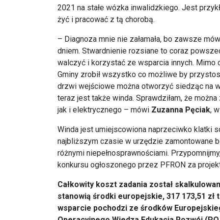
2021 na stałe wózka inwalidzkiego. Jest przyk
żyć i pracować z tą chorobą.
– Diagnoza mnie nie załamała, bo zawsze mówię
dniem. Stwardnienie rozsiane to coraz powszec
walczyć i korzystać ze wsparcia innych. Mimo c
Gminy zrobił wszystko co możliwe by przystos
drzwi wejściowe można otworzyć siedząc na wó
teraz jest także winda. Sprawdziłam, że możn
jak i elektrycznego – mówi
Zuzanna Pęciak
, 
Winda jest umiejscowiona naprzeciwko klatki 
najbliższym czasie w urzędzie zamontowane bę
różnymi niepełnosprawnościami. Przypomnijmy, 
konkursu ogłoszonego przez PFRON za projekt 
Całkowity koszt zadania został skalkulowany
stanowią środki europejskie, 317 173,51 zł
wsparcie pochodzi ze środków Europejski
Operacyjnego Wiedza Edukacja Rozwój (PO W