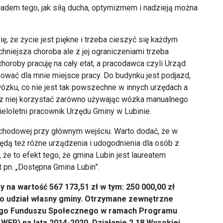
ładem tego, jak siłą ducha, optymizmem i nadzieją można
, że życie jest piękne i trzeba cieszyć się każdym
hniejsza choroba ale z jej ograniczeniami trzeba
horoby pracuję na cały etat, a pracodawca czyli Urząd
ować dla mnie miejsce pracy. Do budynku jest podjazd,
zku, co nie jest tak powszechne w innych urzędach a
a z niej korzystać zarówno używając wózka manualnego
wieloletni pracownik Urzędu Gminy w Lubinie.
schodowej przy głównym wejściu. Warto dodać, że w
dą też różne urządzenia i udogodnienia dla osób z
że to efekt tego, że gmina Lubin jest laureatem
pn. „Dostępna Gmina Lubin”.
 na wartość 567 173,51 zł w tym: 250 000,00 zł
 to udział własny gminy. Otrzymane zewnętrzne
ego Funduszu Społecznego w ramach Programu
ER) na lata 2014-2020, Działanie 2.18 Wysokiej