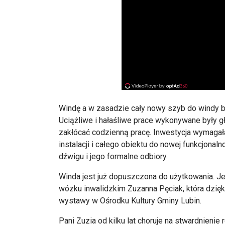
Windę a w zasadzie cały nowy szyb do windy 
Uciążliwe i hałaśliwe prace wykonywane były g
zakłócać codzienną pracę. Inwestycja wymagał
instalacji i całego obiektu do nowej funkcjonaln
dźwigu i jego formalne odbiory.
Winda jest już dopuszczona do użytkowania. J
wózku inwalidzkim Zuzanna Pęciak, która dzię
wystawy w Ośrodku Kultury Gminy Lubin.
Pani Zuzia od kilku lat choruje na stwardnienie 