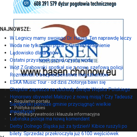
NAJNOWSZE:
W Legnicy mamy swojego Dr. Hausa. Ten naprawdę leczy
Woda nie tylko gasi pożary. Gasi też pragnienie
Lądowisko dla dronów
Ostatni przystanek przed czystą wodą
Wójt Z.Grabowski spotkał się z nową szefową policji.
Rozmawiali o bezpieczeństwie mieszkańców
ESKA Music Tour - od dziś Złotoryja bawi się
Chojnów zaprasza na obchody Święta Wojska Polskiego
Honorowy obywatel Malczyc z nową misją? Czy Tadeusz
Regulamin portalu
Samborski pomoże gminie przyciągnąć wielkie
Polityka cookies
inwestycje?
Polityka prywatności i klauzula informacyjna
Lubińska policja ma nową komendant
Derby Dolnego Śląska już za tydzień! Kibice ruszyli po
bilety. Sprzedaż przekroczyła już 6100 wejściówek