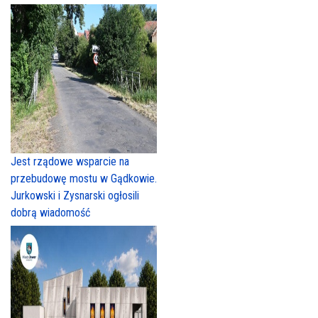
Jest rządowe wsparcie na
przebudowę mostu w Gądkowie.
Jurkowski i Zysnarski ogłosili
dobrą wiadomość